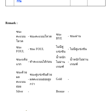
กัน
Remark :
ชนะ
ชนะ
-
-
ชนะผ่าน
คะแนน
ชนะคะแนนโหวต
BYE
โหวต
ไม่มีคู่
ชนะ
-
-
ชนะ FOUL
ไม่มีคู่แข่งขัน
FOUL
แข่งขัน
น้ำหนัก
ชนะแต้ม
น้ำหนักไม่ผ่าน
-
ทำคะแนนได้ก่อน
-
ไม่ผ่าน
แรก
เกณฑ์
เกณฑ์
ชนะด้วย
ชนะคู่แข่งขันด้วย
ผล
-
Gold
-
ผลคะแนนย่อยสูง
คะแนน
กว่า
ย่อย
Silver
-
Bronze
-