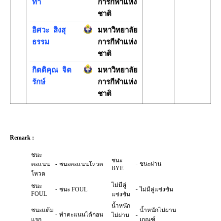
ทา
การกีฬาแห่ง
ชาติ
อิศวะ
สิงสุ
มหาวิทยาลัย
ธรรม
การกีฬาแห่ง
ชาติ
กิตติคุณ
จิต
มหาวิทยาลัย
รักษ์
การกีฬาแห่ง
ชาติ
Remark :
ชนะ
ชนะ
-
-
ชนะผ่าน
คะแนน
ชนะคะแนนโหวต
BYE
โหวต
ไม่มีคู่
ชนะ
-
-
ชนะ FOUL
ไม่มีคู่แข่งขัน
FOUL
แข่งขัน
น้ำหนัก
ชนะแต้ม
น้ำหนักไม่ผ่าน
-
ทำคะแนนได้ก่อน
-
ไม่ผ่าน
แรก
เกณฑ์