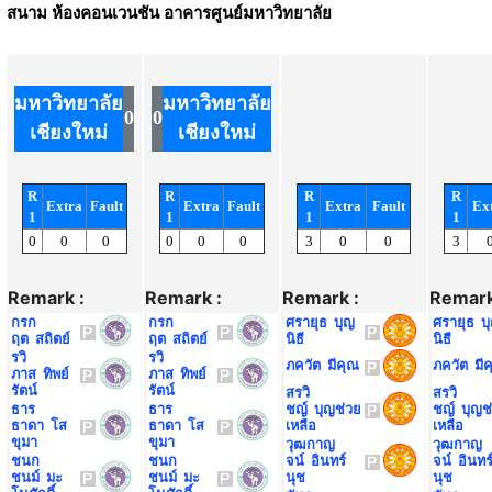
สนาม
ห้องคอนเวนชัน อาคารศูนย์มหาวิทยาลัย
มหาวิทยาลัย
มหาวิทยาลัย
0
0
เชียงใหม่
เชียงใหม่
R
R
R
R
Extra
Fault
Extra
Fault
Extra
Fault
Ex
1
1
1
1
0
0
0
0
0
0
3
0
0
3
Remark :
Remark :
Remark :
Remark
กรก
กรก
ศรายุธ บุญ
ศรายุธ บ
ฤต สถิตย์
ฤต สถิตย์
นิธี
นิธี
รวิ
รวิ
ภควัต มีคุณ
ภควัต มี
ภาส ทิพย์
ภาส ทิพย์
รัตน์
รัตน์
สรวิ
สรวิ
ธาร
ธาร
ชญ์ บุญช่วย
ชญ์ บุญช
ธาดา โส
ธาดา โส
เหลือ
เหลือ
ขุมา
ขุมา
วุฒกาญ
วุฒกาญ
ชนก
ชนก
จน์ อินทร์
จน์ อินทร
ชนม์ มะ
ชนม์ มะ
นุช
นุช