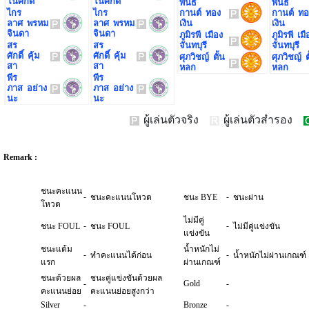
โนศักดิ์
โนศักดิ์
พันธ
พันธ
ไกร
ไกร
กานต์ ทอง
กานต์ ทอ
ลาศ พรหม
ลาศ พรหม
เงิน
เงิน
จินดา
จินดา
ภูมิรพี เมือง
ภูมิรพี เมื
สร
สร
จันทบุรี
จันทบุรี
ศักดิ์ คุ้ม
ศักดิ์ คุ้ม
ศุภวิชญ์ ตั้น
ศุภวิชญ์ ต
สา
สา
หลก
หลก
พีร
พีร
ภาส อย่าง
ภาส อย่าง
นะ
นะ
ผู้เล่นตัวจริง
ผู้เล่นตัวสำรอง
Remark :
ชนะคะแนน
-
-
ชนะคะแนนโหวต
ชนะ BYE
ชนะผ่าน
โหวต
ไม่มีคู่
-
-
ชนะ FOUL
ชนะ FOUL
ไม่มีคู่แข่งขัน
แข่งขัน
ชนะแต้ม
น้ำหนักไม่
-
-
ทำคะแนนได้ก่อน
น้ำหนักไม่ผ่านเกณฑ์
แรก
ผ่านเกณฑ์
ชนะด้วยผล
ชนะคู่แข่งขันด้วยผล
-
Gold
-
คะแนนย่อย
คะแนนย่อยสูงกว่า
Silver
-
Bronze
-