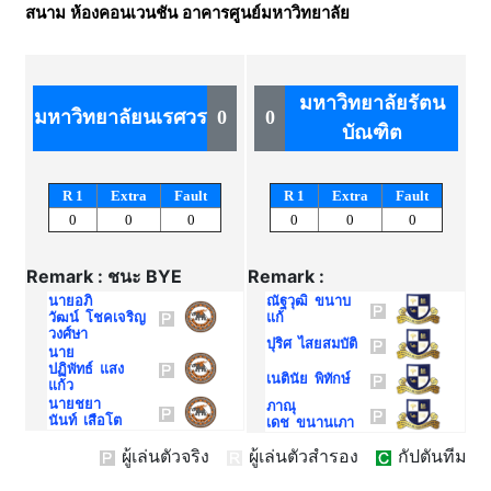
สนาม
ห้องคอนเวนชัน อาคารศูนย์มหาวิทยาลัย
มหาวิทยาลัยรัตน
มหาวิทยาลัยนเรศวร
0
0
บัณฑิต
R 1
Extra
Fault
R 1
Extra
Fault
0
0
0
0
0
0
Remark : ชนะ BYE
Remark :
นายอภิ
ณัฐวุฒิ ขนาบ
วัฒน์ โชคเจริญ
แก้
วงศ์ษา
ปุริศ ไสยสมบัติ
นาย
ปฏิพัทธ์ แสง
เนตินัย พิทักษ์
แก้ว
นายชยา
ภาณุ
นันท์ เสือโต
เดช ขนานเภา
ผู้เล่นตัวจริง
ผู้เล่นตัวสำรอง
กัปตันทีม