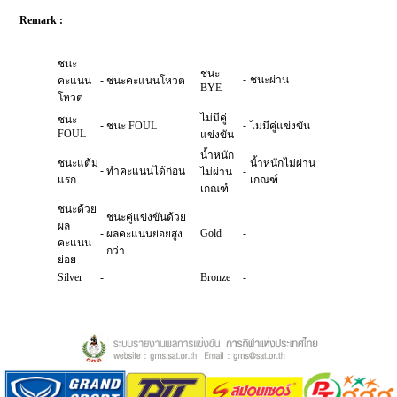
Remark :
ชนะ
ชนะ
-
-
ชนะผ่าน
คะแนน
ชนะคะแนนโหวต
BYE
โหวต
ไม่มีคู่
ชนะ
-
-
ชนะ FOUL
ไม่มีคู่แข่งขัน
FOUL
แข่งขัน
น้ำหนัก
ชนะแต้ม
น้ำหนักไม่ผ่าน
-
ทำคะแนนได้ก่อน
-
ไม่ผ่าน
แรก
เกณฑ์
เกณฑ์
ชนะด้วย
ชนะคู่แข่งขันด้วย
ผล
-
Gold
-
ผลคะแนนย่อยสูง
คะแนน
กว่า
ย่อย
Silver
-
Bronze
-