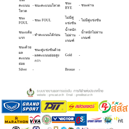
ชนะ
ชนะ
-
-
ชนะผ่าน
คะแนน
ชนะคะแนนโหวต
BYE
โหวต
ไม่มีคู่
ชนะ
-
-
ชนะ FOUL
ไม่มีคู่แข่งขัน
FOUL
แข่งขัน
น้ำหนัก
ชนะแต้ม
น้ำหนักไม่ผ่าน
-
ทำคะแนนได้ก่อน
-
ไม่ผ่าน
แรก
เกณฑ์
เกณฑ์
ชนะด้วย
ชนะคู่แข่งขันด้วย
ผล
-
Gold
-
ผลคะแนนย่อยสูง
คะแนน
กว่า
ย่อย
Silver
-
Bronze
-