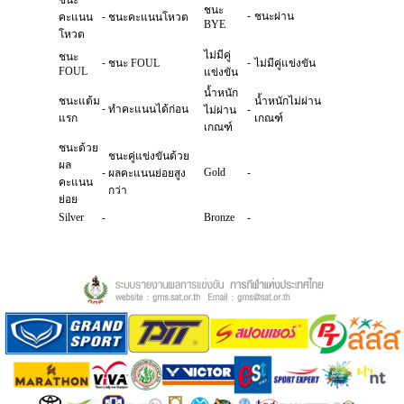
ชนะ
ชนะ
-
-
ชนะผ่าน
คะแนน
ชนะคะแนนโหวต
BYE
โหวต
ไม่มีคู่
ชนะ
-
-
ชนะ FOUL
ไม่มีคู่แข่งขัน
FOUL
แข่งขัน
น้ำหนัก
ชนะแต้ม
น้ำหนักไม่ผ่าน
-
ทำคะแนนได้ก่อน
-
ไม่ผ่าน
แรก
เกณฑ์
เกณฑ์
ชนะด้วย
ชนะคู่แข่งขันด้วย
ผล
-
Gold
-
ผลคะแนนย่อยสูง
คะแนน
กว่า
ย่อย
Silver
-
Bronze
-