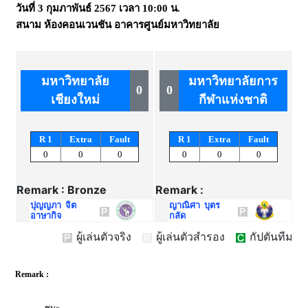
วันที่
3 กุมภาพันธ์ 2567
เวลา
10:00 น.
สนาม
ห้องคอนเวนชัน อาคารศูนย์มหาวิทยาลัย
มหาวิทยาลัย
มหาวิทยาลัยการ
0
0
เชียงใหม่
กีฬาแห่งชาติ
R 1
Extra
Fault
R 1
Extra
Fault
0
0
0
0
0
0
Remark : Bronze
Remark :
ปุญญภา จิต
ญาณิศา บุตร
อาษากิจ
กลัด
ผู้เล่นตัวจริง
ผู้เล่นตัวสำรอง
กัปตันทีม
Remark :