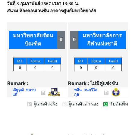
วันที่
3 กุมภาพันธ์ 2567
เวลา
13:30 น.
สนาม
ห้องคอนเวนชัน อาคารศูนย์มหาวิทยาลัย
มหาวิทยาลัยรัตน
มหาวิทยาลัยการ
0
0
บัณฑิต
กีฬาแห่งชาติ
R 1
Extra
Fault
R 1
Extra
Fault
0
0
0
0
0
0
Remark :
Remark : ไม่มีคู่แข่งขัน
ณัฐวุฒิ ขนาบ
พศิน กนกวิไล
แก้
กุล
ผู้เล่นตัวจริง
ผู้เล่นตัวสำรอง
กัปตันทีม