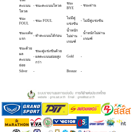
ชนะ
ชนะ
-
-
ชนะผ่าน
คะแนน
ชนะคะแนนโหวต
BYE
โหวต
ไม่มีคู่
ชนะ
-
-
ชนะ FOUL
ไม่มีคู่แข่งขัน
FOUL
แข่งขัน
น้ำหนัก
ชนะแต้ม
น้ำหนักไม่ผ่าน
-
ทำคะแนนได้ก่อน
-
ไม่ผ่าน
แรก
เกณฑ์
เกณฑ์
ชนะด้วย
ชนะคู่แข่งขันด้วย
ผล
-
Gold
-
ผลคะแนนย่อยสูง
คะแนน
กว่า
ย่อย
Silver
-
Bronze
-