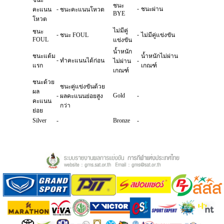
ชนะ
ชนะ
-
-
ชนะผ่าน
คะแนน
ชนะคะแนนโหวต
BYE
โหวต
ไม่มีคู่
ชนะ
-
-
ชนะ FOUL
ไม่มีคู่แข่งขัน
FOUL
แข่งขัน
น้ำหนัก
ชนะแต้ม
น้ำหนักไม่ผ่าน
-
ทำคะแนนได้ก่อน
-
ไม่ผ่าน
แรก
เกณฑ์
เกณฑ์
ชนะด้วย
ชนะคู่แข่งขันด้วย
ผล
-
Gold
-
ผลคะแนนย่อยสูง
คะแนน
กว่า
ย่อย
Silver
-
Bronze
-