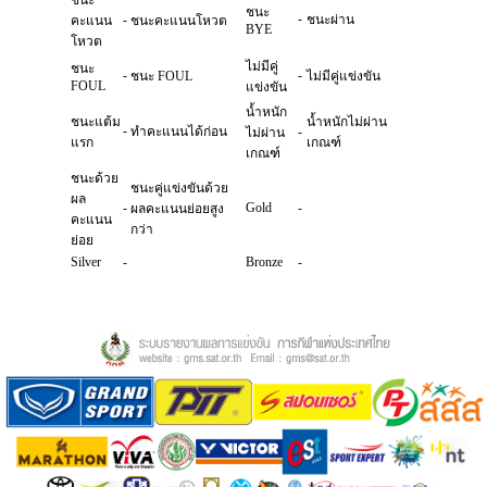
ชนะ
ชนะ
-
-
ชนะผ่าน
คะแนน
ชนะคะแนนโหวต
BYE
โหวต
ไม่มีคู่
ชนะ
-
-
ชนะ FOUL
ไม่มีคู่แข่งขัน
FOUL
แข่งขัน
น้ำหนัก
ชนะแต้ม
น้ำหนักไม่ผ่าน
-
ทำคะแนนได้ก่อน
-
ไม่ผ่าน
แรก
เกณฑ์
เกณฑ์
ชนะด้วย
ชนะคู่แข่งขันด้วย
ผล
-
Gold
-
ผลคะแนนย่อยสูง
คะแนน
กว่า
ย่อย
Silver
-
Bronze
-