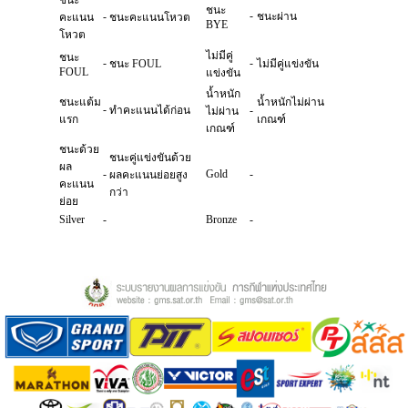
ชนะ
ชนะ
-
-
ชนะผ่าน
คะแนน
ชนะคะแนนโหวต
BYE
โหวต
ไม่มีคู่
ชนะ
-
-
ชนะ FOUL
ไม่มีคู่แข่งขัน
FOUL
แข่งขัน
น้ำหนัก
ชนะแต้ม
น้ำหนักไม่ผ่าน
-
ทำคะแนนได้ก่อน
-
ไม่ผ่าน
แรก
เกณฑ์
เกณฑ์
ชนะด้วย
ชนะคู่แข่งขันด้วย
ผล
-
Gold
-
ผลคะแนนย่อยสูง
คะแนน
กว่า
ย่อย
Silver
-
Bronze
-