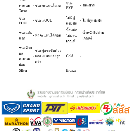
ชนะ
ชนะ
-
-
ชนะผ่าน
คะแนน
ชนะคะแนนโหวต
BYE
โหวต
ไม่มีคู่
ชนะ
-
-
ชนะ FOUL
ไม่มีคู่แข่งขัน
FOUL
แข่งขัน
น้ำหนัก
ชนะแต้ม
น้ำหนักไม่ผ่าน
-
ทำคะแนนได้ก่อน
-
ไม่ผ่าน
แรก
เกณฑ์
เกณฑ์
ชนะด้วย
ชนะคู่แข่งขันด้วย
ผล
-
Gold
-
ผลคะแนนย่อยสูง
คะแนน
กว่า
ย่อย
Silver
-
Bronze
-