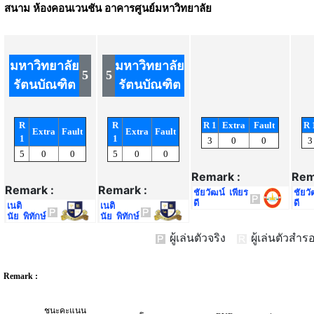
สนาม
ห้องคอนเวนชัน อาคารศูนย์มหาวิทยาลัย
มหาวิทยาลัย
มหาวิทยาลัย
5
5
รัตนบัณฑิต
รัตนบัณฑิต
R
R
R 1
Extra
Fault
R 
Extra
Fault
Extra
Fault
1
1
3
0
0
3
5
0
0
5
0
0
Remark :
Rem
Remark :
Remark :
ชัยวัฒน์ เพียร
ชัยวั
ดี
ดี
เนติ
เนติ
นัย พิทักษ์
นัย พิทักษ์
ผู้เล่นตัวจริง
ผู้เล่นตัวส
Remark :
ชนะคะแนน