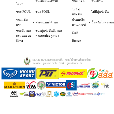
-
-
ชนะคะแนนโหวต
ชนะ BYE
ชนะผ่าน
โหวต
ไม่มีคู่
-
-
ชนะ FOUL
ชนะ FOUL
ไม่มีคู่แข่งขัน
แข่งขัน
ชนะแต้ม
น้ำหนักไม่
-
-
ทำคะแนนได้ก่อน
น้ำหนักไม่ผ่านเก
แรก
ผ่านเกณฑ์
ชนะด้วยผล
ชนะคู่แข่งขันด้วยผล
-
Gold
-
คะแนนย่อย
คะแนนย่อยสูงกว่า
Silver
-
Bronze
-