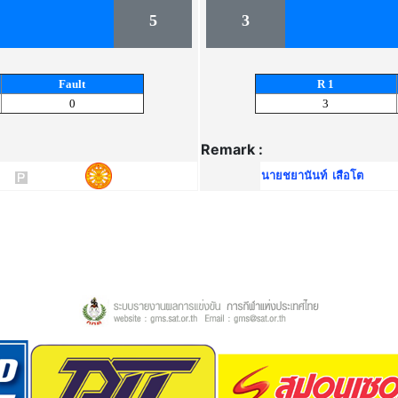
5
3
Fault
R 1
0
3
Remark :
นายชยานันท์ เสือโต