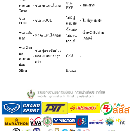
ชนะ
ชนะ
-
-
ชนะผ่าน
คะแนน
ชนะคะแนนโหวต
BYE
โหวต
ไม่มีคู่
ชนะ
-
-
ชนะ FOUL
ไม่มีคู่แข่งขัน
FOUL
แข่งขัน
น้ำหนัก
ชนะแต้ม
น้ำหนักไม่ผ่าน
-
ทำคะแนนได้ก่อน
-
ไม่ผ่าน
แรก
เกณฑ์
เกณฑ์
ชนะด้วย
ชนะคู่แข่งขันด้วย
ผล
-
Gold
-
ผลคะแนนย่อยสูง
คะแนน
กว่า
ย่อย
Silver
-
Bronze
-