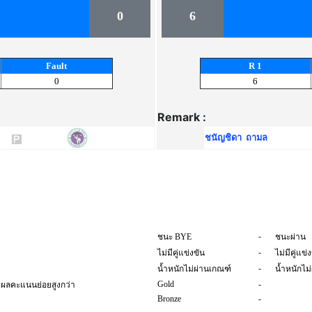
0
6
Fault
R 1
0
6
Remark :
ชนัญชิดา ถามล
-
ชนะ BYE
ชนะผ่าน
-
ไม่มีคู่แข่งขัน
ไม่มีคู่แข่
-
น้ำหนักไม่ผ่านเกณฑ์
น้ำหนักไม
Gold
-
วยผลคะแนนย่อยสูงกว่า
Bronze
-