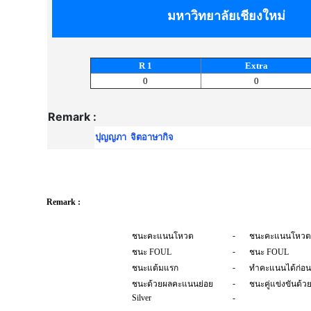
มหาวิทยาลัยเชียงใหม่
R 1
Extra
0
0
Remark :
ปุญญภา จิตอาษากิจ
Remark :
-
ชนะคะแนนโหวต
ชนะคะแนนโหวต
-
ชนะ FOUL
ชนะ FOUL
-
ชนะแต้มแรก
ทำคะแนนได้ก่อน
-
ชนะด้วยผลคะแนนย่อย
ชนะคู่แข่งขันด้
Silver
-