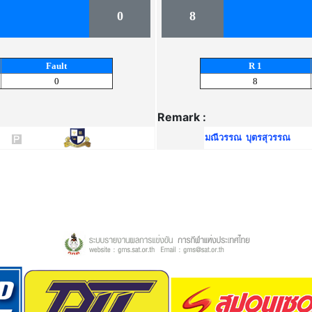
0
8
Fault
R 1
0
8
Remark :
มณีวรรณ บุตรสุวรรณ