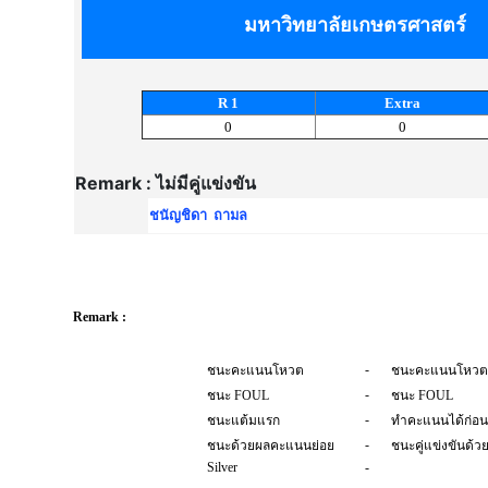
มหาวิทยาลัยเกษตรศาสตร์
R 1
Extra
0
0
Remark : ไม่มีคู่แข่งขัน
ชนัญชิดา ถามล
Remark :
-
ชนะคะแนนโหวต
ชนะคะแนนโหวต
-
ชนะ FOUL
ชนะ FOUL
-
ชนะแต้มแรก
ทำคะแนนได้ก่อน
-
ชนะด้วยผลคะแนนย่อย
ชนะคู่แข่งขันด้
Silver
-