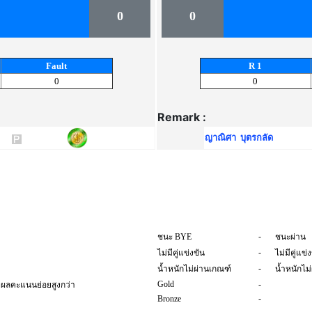
0
0
Fault
R 1
0
0
Remark :
ญาณิศา บุตรกลัด
-
ชนะ BYE
ชนะผ่าน
-
ไม่มีคู่แข่งขัน
ไม่มีคู่แข่
-
น้ำหนักไม่ผ่านเกณฑ์
น้ำหนักไม
Gold
-
วยผลคะแนนย่อยสูงกว่า
Bronze
-