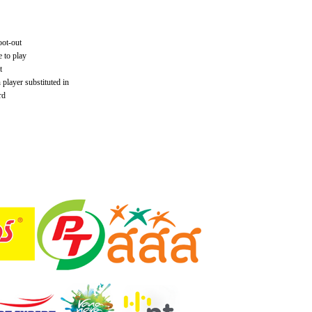
oot-out
e to play
t
player substituted in
rd