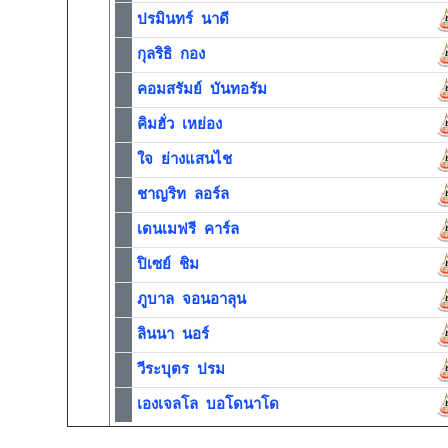
ปรมินทร์ นาดี
กุลริธิ กอง
คอมสรัมย์ บันทอรัม
คิมฮั่ว เหย่อง
ใจ ย่างแสนไช
ชาญริท ลอร์ล
เดนเมฟรี คาร์ล
ปิเซย์ ชิม
ภูบาล จอนอาลุน
ลินนา นอร์
วีระบุตร ปรม
เองเจลโล บอโดนาโด