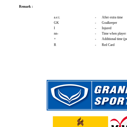
Remark :
a.e.t.
-
After extra time
GK
-
Goalkeeper
I
-
Injured
nn-
-
Time when player s
+
-
Additional time (p
R
-
Red Card