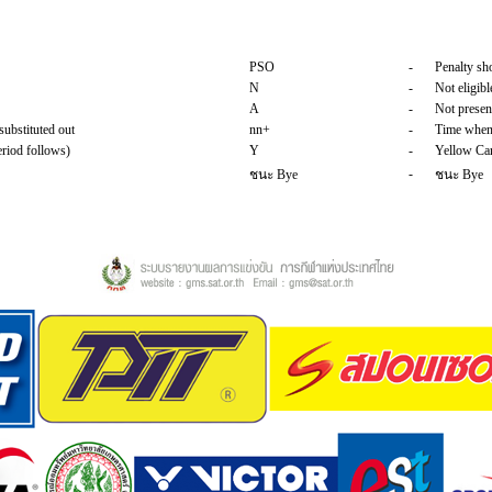
PSO
-
Penalty sh
N
-
Not eligibl
A
-
Not presen
ubstituted out
nn+
-
Time when 
eriod follows)
Y
-
Yellow Ca
-
ชนะ Bye
ชนะ Bye