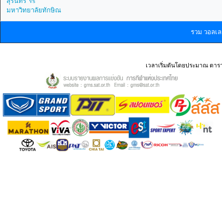
สุรินทร์ vs
มหาวิทยาลัยทักษิณ
รวม วอลเ
เวลาเริ่มตันโดยประมาณ ตารา