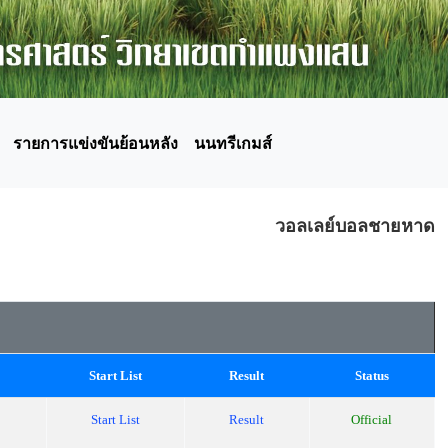
รายการแข่งขันย้อนหลัง
นนทรีเกมส์
วอลเลย์บอลชายหาด
Start List
Result
Status
Start List
Result
Official