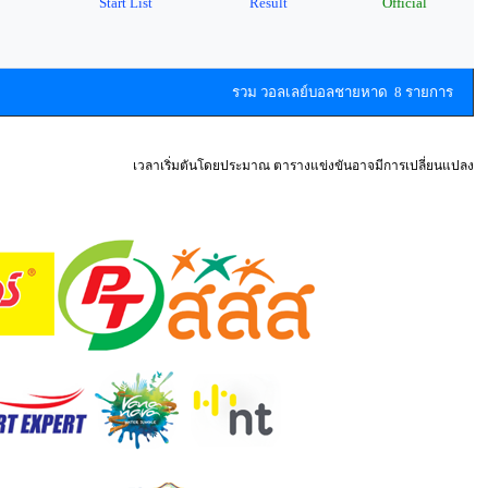
Start List
Result
Official
รวม วอลเลย์บอลชายหาด 8 รายการ
เวลาเริ่มตันโดยประมาณ ตารางแข่งขันอาจมีการเปลี่ยนแปลง