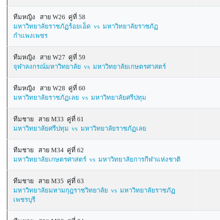
ทีมหญิง สาย W26 คู่ที่ 58
มหาวิทยาลัยราชภัฏร้อยเอ็ด vs มหาวิทยาลัยราชภัฏ
กำแพงเพชร
ทีมหญิง สาย W27 คู่ที่ 59
จุฬาลงกรณ์มหาวิทยาลัย vs มหาวิทยาลัยเกษตรศาสตร์
ทีมหญิง สาย W28 คู่ที่ 60
มหาวิทยาลัยราชภัฏเลย vs มหาวิทยาลัยศรีปทุม
ทีมชาย สาย M33 คู่ที่ 61
มหาวิทยาลัยศรีปทุม vs มหาวิทยาลัยราชภัฏเลย
ทีมชาย สาย M34 คู่ที่ 62
มหาวิทยาลัยเกษตรศาสตร์ vs มหาวิทยาลัยการกีฬาแห่งชาติ
ทีมชาย สาย M35 คู่ที่ 63
มหาวิทยาลัยมหามกุฎราชวิทยาลัย vs มหาวิทยาลัยราชภัฏ
เพชรบุรี