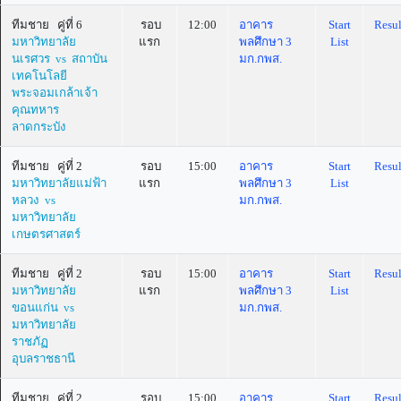
ทีมชาย คู่ที่ 6
รอบ
12:00
อาคาร
Start
Resul
มหาวิทยาลัย
แรก
พลศึกษา 3
List
นเรศวร vs สถาบัน
มก.กพส.
เทคโนโลยี
พระจอมเกล้าเจ้า
คุณทหาร
ลาดกระบัง
ทีมชาย คู่ที่ 2
รอบ
15:00
อาคาร
Start
Resul
มหาวิทยาลัยแม่ฟ้า
แรก
พลศึกษา 3
List
หลวง vs
มก.กพส.
มหาวิทยาลัย
เกษตรศาสตร์
ทีมชาย คู่ที่ 2
รอบ
15:00
อาคาร
Start
Resul
มหาวิทยาลัย
แรก
พลศึกษา 3
List
ขอนแก่น vs
มก.กพส.
มหาวิทยาลัย
ราชภัฏ
อุบลราชธานี
ทีมชาย คู่ที่ 2
รอบ
15:00
อาคาร
Start
Resul