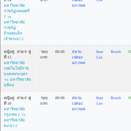
มหาวิทยาลัย
มก.กพส.
ราชภัฏเทพสตรี
2 vs
มหาวิทยาลัย
ราชภัฏ
บ้านสมเด็จ
เจ้าพระยา 2
หญิงคู่ สาย 8 คู่
รอบ
08:00
สนาม
Start
Result
O
ที่ 15
แรก
เปตอง
List
มหาวิทยาลัย
มก.กพส.
เทคโนโลยีราช
มงคลพระนคร
vs มหาวิทยาลัย
มหิดล
หญิงคู่ สาย 8 คู่
รอบ
08:00
สนาม
Start
Result
O
ที่ 16
แรก
เปตอง
List
มหาวิทยาลัย
มก.กพส.
กรุงเทพ 2 vs
มหาวิทยาลัย
พะเยา 2