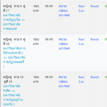
หญิงคู่ สาย 9 คู่
รอบ
08:00
สนาม
Start
Result
O
ที่ 17
แรก
เปตอง
List
มหาวิทยาลัย
มก.กพส.
ราชภัฏภูเก็ต vs
มหาวิทยาลัย
ราชพฤกษ์
หญิงคู่ สาย 9 คู่
รอบ
08:00
สนาม
Start
Result
O
ที่ 18
แรก
เปตอง
List
มหาวิทยาลัยการ
มก.กพส.
กีฬาแห่งชาติ 2
vs มหาวิทยาลัย
ราชภัฏเทพสตรี
1
หญิงคู่ สาย 10
รอบ
08:00
สนาม
Start
Result
O
คู่ที่ 19
แรก
เปตอง
List
มหาวิทยาลัย
มก.กพส.
รังสิต vs
มหาวิทยาลัย
ราชภัฏหมู่บ้าน
จอมบึง 2