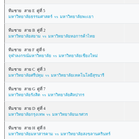
ทีมชาย สาย E คู่ที่ 5
มหาวิทยาลัยธรรมศาสตร์ vs มหาวิทยาลัยพะเยา
ทีมชาย สาย B คู่ที่ 2
มหาวิทยาลัยสยาม vs มหาวิทยาลัยหอการค้าไทย
ทีมชาย สาย F คู่ที่ 6
จุฬาลงกรณ์มหาวิทยาลัย vs มหาวิทยาลัยเชียงใหม่
ทีมชาย สาย C คู่ที่ 3
มหาวิทยาลัยศรีปทุม vs มหาวิทยาลัยเทคโนโลยีสุรนารี
ทีมชาย สาย G คู่ที่ 7
มหาวิทยาลัยรังสิต vs มหาวิทยาลัยศิลปากร
ทีมชาย สาย D คู่ที่ 4
มหาวิทยาลัยกรุงเทพ vs มหาวิทยาลัยนเรศวร
ทีมชาย สาย H คู่ที่ 8
มหาวิทยาลัยมหาสารคาม vs มหาวิทยาลัยสงขลานครินทร์