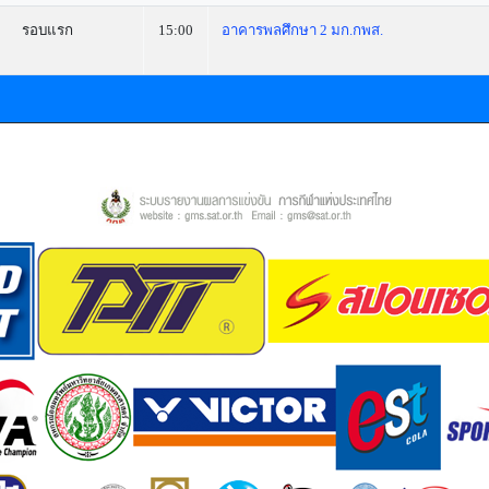
รอบแรก
15:00
อาคารพลศึกษา 2 มก.กพส.