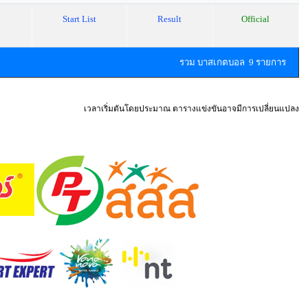
Start List
Result
Official
รวม บาสเกตบอล 9 รายการ
เวลาเริ่มตันโดยประมาณ ตารางแข่งขันอาจมีการเปลี่ยนแปลง