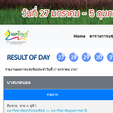
Home
ตารางการแข่
รายงานผลการแข่งขันประจำวันที่ 27 มกราคม 2567
บาสเกตบอล
รายการ
ทีมชาย สาย A คู่ที่ 1
มหาวิทยาลัยธุรกิจบัณฑิตย์ vs มหาวิทยาลัยอุบลราชธานี