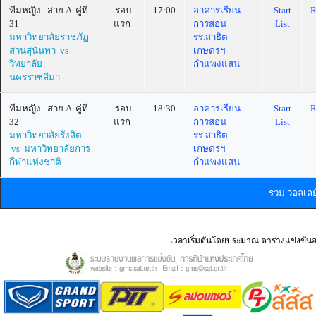
ทีมหญิง สาย A คู่ที่
รอบ
17:00
อาคารเรียน
Start
R
31
แรก
การสอน
List
มหาวิทยาลัยราชภัฏ
รร.สาธิต
สวนสุนันทา vs
เกษตรฯ
วิทยาลัย
กำแพงแสน
นครราชสีมา
ทีมหญิง สาย A คู่ที่
รอบ
18:30
อาคารเรียน
Start
R
32
แรก
การสอน
List
มหาวิทยาลัยรังสิต
รร.สาธิต
vs มหาวิทยาลัยการ
เกษตรฯ
กีฬาแห่งชาติ
กำแพงแสน
รวม วอลเล
เวลาเริ่มตันโดยประมาณ ตารางแข่งขันอ