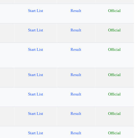
Start List
Result
Official
Start List
Result
Official
Start List
Result
Official
Start List
Result
Official
Start List
Result
Official
Start List
Result
Official
Start List
Result
Official