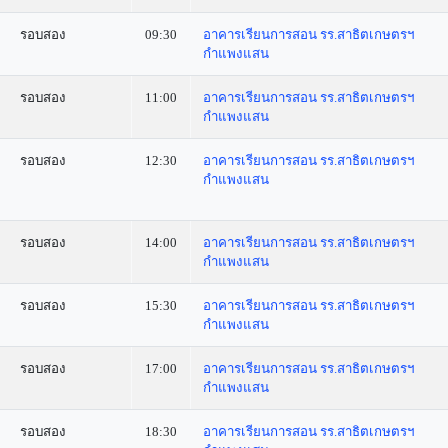
รอบสอง
09:30
อาคารเรียนการสอน รร.สาธิตเกษตรฯ
กำแพงแสน
รอบสอง
11:00
อาคารเรียนการสอน รร.สาธิตเกษตรฯ
กำแพงแสน
รอบสอง
12:30
อาคารเรียนการสอน รร.สาธิตเกษตรฯ
กำแพงแสน
รอบสอง
14:00
อาคารเรียนการสอน รร.สาธิตเกษตรฯ
กำแพงแสน
รอบสอง
15:30
อาคารเรียนการสอน รร.สาธิตเกษตรฯ
กำแพงแสน
รอบสอง
17:00
อาคารเรียนการสอน รร.สาธิตเกษตรฯ
กำแพงแสน
รอบสอง
18:30
อาคารเรียนการสอน รร.สาธิตเกษตรฯ