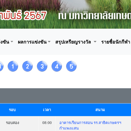
งขัน
ผลการแข่งขัน
สรุปเหรียญรางวัล
รายชื่อนักกีฬา
รอบ
เวลา
สนาม
รอบสอง
08:00
อาคารเรียนการสอน รร.สาธิตเกษตรฯ
กำแพงแสน