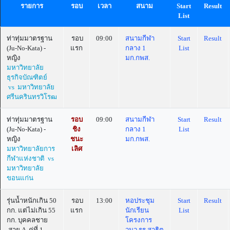
รายการ
รอบ
เวลา
สนาม
Start
Result
List
ท่าทุ่มมาตรฐาน
รอบ
09:00
สนามกีฬา
Start
Result
(Ju-No-Kata) -
แรก
กลาง 1
List
หญิง
มก.กพส.
มหาวิทยาลัย
ธุรกิจบัณฑิตย์
vs มหาวิทยาลัย
ศรีนครินทรวิโรฒ
ท่าทุ่มมาตรฐาน
รอบ
09:00
สนามกีฬา
Start
Result
(Ju-No-Kata) -
ชิง
กลาง 1
List
หญิง
ชนะ
มก.กพส.
มหาวิทยาลัยการ
เลิศ
กีฬาแห่งชาติ vs
มหาวิทยาลัย
ขอนแก่น
รุ่นน้ำหนักเกิน 50
รอบ
13:00
หอประชุม
Start
Result
กก. แต่ไม่เกิน 55
แรก
นักเรียน
List
กก. บุคคลชาย
โครงการ
สาย A คู่ที่ 1
วมว.รร.สาธิต