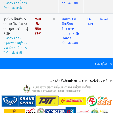
มหาวิทยาลัยการ
กำแพงแสน
กีฬาแห่งชาติ
รุ่นน้ำหนักเกิน 50
รอบ
13:00
หอประชุม
Start
Result
กก. แต่ไม่เกิน 55
ชิง
นักเรียน
List
กก. บุคคลชาย คู่
ชนะ
โครงการ
ที่ 39
เลิศ
วมว.รร.สาธิต
มหาวิทยาลัย
เกษตร
กรุงเทพธนบุรี vs
กำแพงแสน
มหาวิทยาลัยการ
กีฬาแห่งชาติ
รวม ยูโด 4
เวลาเริ่มตันโดยประมาณ ตารางแข่งขันอาจมีการ