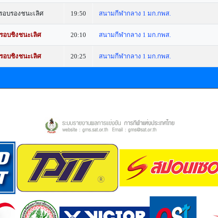
รอบรองชนะเลิศ
19:50
สนามกีฬากลาง 1 มก.กพส.
รอบชิงชนะเลิศ
20:10
สนามกีฬากลาง 1 มก.กพส.
รอบชิงชนะเลิศ
20:25
สนามกีฬากลาง 1 มก.กพส.