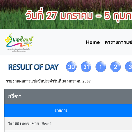
Home
ตารางการแข่
รายงานผลการแข่งขันประจำวันที่ 30 มกราคม 2567
กรีฑา
รายการ
วิ่ง 100 เมตร - ชาย Heat 1