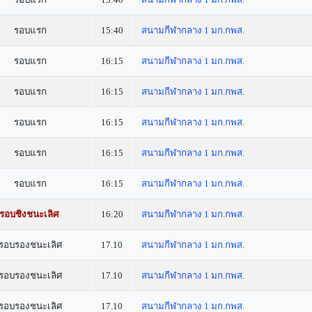
รอบแรก
15:40
สนามกีฬากลาง 1 มก.กพส.
รอบแรก
16:15
สนามกีฬากลาง 1 มก.กพส.
รอบแรก
16:15
สนามกีฬากลาง 1 มก.กพส.
รอบแรก
16:15
สนามกีฬากลาง 1 มก.กพส.
รอบแรก
16:15
สนามกีฬากลาง 1 มก.กพส.
รอบแรก
16:15
สนามกีฬากลาง 1 มก.กพส.
รอบชิงชนะเลิศ
16:20
สนามกีฬากลาง 1 มก.กพส.
รอบรองชนะเลิศ
17.10
สนามกีฬากลาง 1 มก.กพส.
รอบรองชนะเลิศ
17.10
สนามกีฬากลาง 1 มก.กพส.
รอบรองชนะเลิศ
17.10
สนามกีฬากลาง 1 มก.กพส.