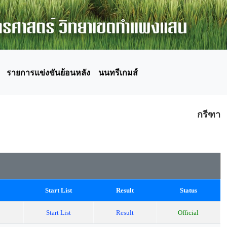
รายการแข่งขันย้อนหลัง
นนทรีเกมส์
กรีฑา
Start List
Result
Status
Start List
Result
Official