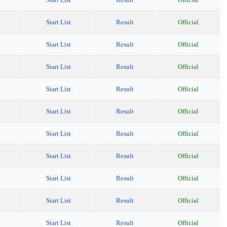
Start List
Result
Official
Start List
Result
Official
Start List
Result
Official
Start List
Result
Official
Start List
Result
Official
Start List
Result
Official
Start List
Result
Official
Start List
Result
Official
Start List
Result
Official
Start List
Result
Official