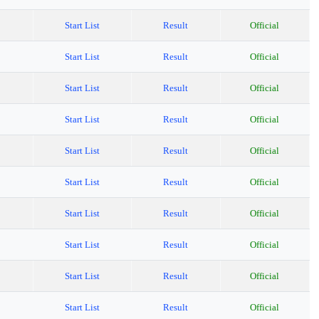
Start List
Result
Official
Start List
Result
Official
Start List
Result
Official
Start List
Result
Official
Start List
Result
Official
Start List
Result
Official
Start List
Result
Official
Start List
Result
Official
Start List
Result
Official
Start List
Result
Official