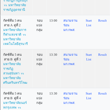
ราชภัฏกาญจนบุรี
vs มหาวิทยาลัย
ราชภัฏอุดรธานี
กัตซ์ทีม 5 คน
รอบ
13:00
สนามจาน
Start
Result
สาย A คู่ที่ 2
แบ่ง
ร่อน
List
มหาวิทยาลัยการ
กลุ่ม
มก.กพส.
กีฬาแห่งชาติ vs
มหาวิทยาลัย
เทคโนโลยีสุรนารี
กัตซ์ทีม 5 คน
รอบ
13:30
สนามจาน
Start
Result
สาย B คู่ที่ 3
แบ่ง
ร่อน
List
มหาวิทยาลัย
กลุ่ม
มก.กพส.
ราชภัฏ
สวนสุนันทา vs
มหาวิทยาลัย
ศรีนครินทรวิโรฒ
กัตซ์ทีม 5 คน
รอบ
13:30
สนามจาน
Start
Result
สาย B คู่ที่ 4
แบ่ง
ร่อน
List
มหาวิทยาลัยนอร์
กลุ่ม
มก.กพส.
ทกรุงเทพ vs