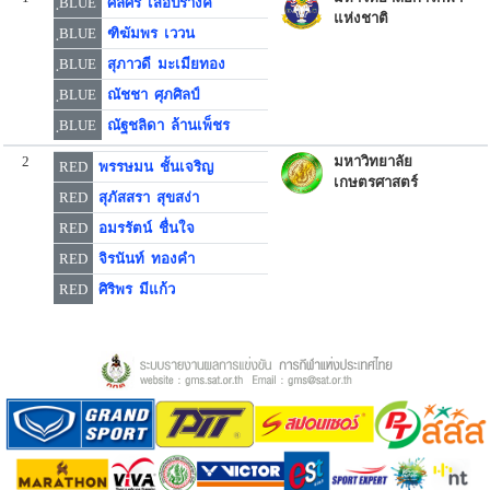
ฺBLUE
ศีลศร เสือปรางค์
แห่งชาติ
ฺBLUE
ฑิฆัมพร เววน
ฺBLUE
สุภาวดี มะเมียทอง
ฺBLUE
ณัชชา ศุภศิลป์
ฺBLUE
ณัฐชลิดา ล้านเพ็ชร
2
มหาวิทยาลัย
RED
พรรษมน ชั้นเจริญ
เกษตรศาสตร์
RED
สุภัสสรา สุขสง่า
RED
อมรรัตน์ ชื่นใจ
RED
จิรนันท์ ทองคำ
RED
ศิริพร มีแก้ว