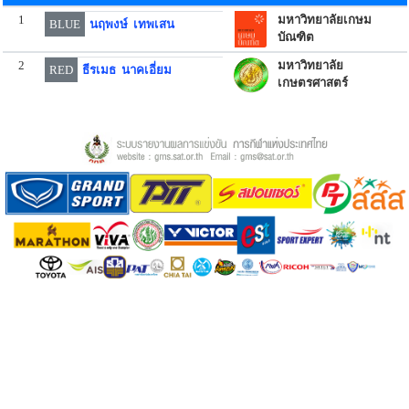
1
มหาวิทยาลัยเกษม
BLUE
นฤพงษ์ เทพเสน
บัณฑิต
2
มหาวิทยาลัย
RED
ธีรเมธ นาคเอี่ยม
เกษตรศาสตร์