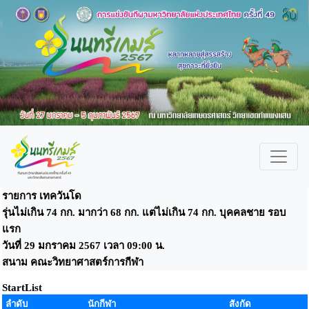
รายการ เทควันโด
รุ่นไม่เกิน 74 กก. มากว่า 68 กก. แต่ไม่เกิน 74 กก. บุคคลชาย รอบ
แรก
วันที่ 29 มกราคม 2567 เวลา 09:00 น.
สนาม คณะวิทยาศาสตร์การกีฬา
StartList
ลำดับ
นักกีฬา
สังกัด