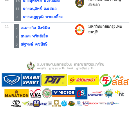
16
นายฤทธิชัย ม่วงปลอด
สงขลา
11
นายอนุสิทธิ์ สงเสมอ
9
นายเสฎฐวุฒิ ชายเกลี้ยง
11
มหาวิทยาลัยกรุงเทพ
7
เฉพาะกิจ สิงห์พิม
ธนบุรี
2
ธนพล ทรัพย์เย็น
6
ณัฐพงษ์ คชปักษี