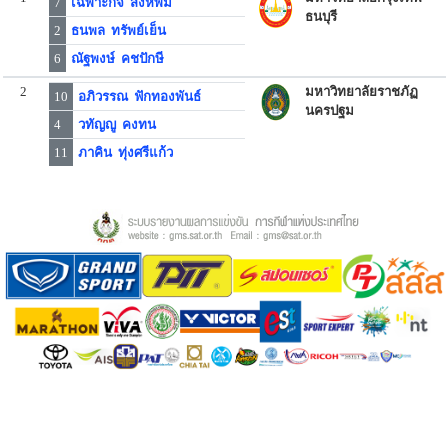
7
เฉพาะกิจ สิงห์พิม
ธนบุรี
2
ธนพล ทรัพย์เย็น
6
ณัฐพงษ์ คชปักษี
2
มหาวิทยาลัยราชภัฏ
10
อภิวรรณ ฟักทองพันธ์
นครปฐม
4
วทัญญู คงทน
11
ภาคิน ทุ่งศรีแก้ว