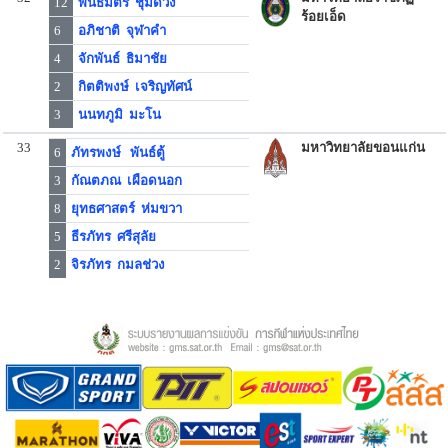
12
พันธมิตร ชุมด้วง
ร้อยเอ็ด
6
อภิชาติ จุฬาคำ
4
จักพันธ์ ธิมาชัย
2
กิตติพงษ์ เจริญทัศน์
3
นนทภูมิ มะโน
33
มหาวิทยาลัยขอนแก่น
6
ภัทรพงษ์ พันธ์ตู้
3
กัณตภณ เผือดนอก
8
ยุทธศาสตร์ ห่มขวา
5
ธีรภัทร ศรีสุลัย
2
จิรภัทร กมลช่วง