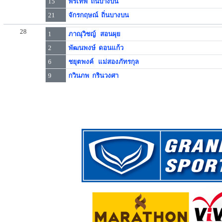
15
พรเทพ ถิ่นบางบน
21
จักรกฤษณ์ ถิ่นบางบน
28
1
ภาณุวิชญ์ สอนผุย
2
พัฒนพงษ์ ดอนแก้ว
6
ชยุตพงค์ แม่สองภัทรกุล
9
กวินภพ กรินวงศา