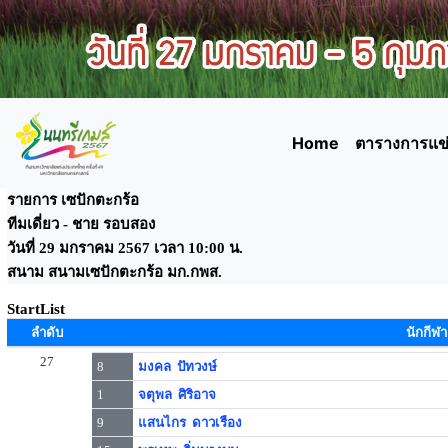
Home
ตารางการแข่
รายการ เซปักตะกร้อ
ทีมเดี่ยว - ชาย รอบสอง
วันที่ 29 มกราคม 2567 เวลา 10:00 น.
สนาม สนามเซปักตะกร้อ มก.กพส.
StartList
ลำดับ
นักกีฬา
27
8
มงคล ปัทวงษ์
1
จตุพล ศิริอาจ
9
แสนไกร ดาวเรือง