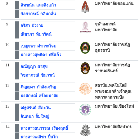
8
มหาวิทยาลัยขอนแก่น
ฉัทชนัน แสงสิงแก้ว
กัลยากรณ์ กลิ่นกลั่น
9
จุฬาลงกรณ์
อริสา บัวงาม
มหาวิทยาลัย
ณิชาภา หิมารัตน์
10
มหาวิทยาลัยราชภัฏ
เบญจพร คำกระโจม
อุดรธานี
นางสาวสุทธิดา ศรีแก้ว
11
มหาวิทยาลัยราชภัฏ
อณัญญา ผาสุข
ราชนครินทร์
วิชดาภรณ์ ชินวรณ์
12
สถาบันเทคโนโลยี
ภิญญดา กำลังเจริญ
พระจอมเกล้าเจ้าคุณ
นงลักษณ์ สร้อยมาลัย
ทหารลาดกระบัง
13
มหาวิทยาลัยเชียงใหม่
ณัฐศรันย์ สีตะวัน
จินตนา ยิ้มใหญ่
14
มหาวิทยาลัยศิลปากร
นางสาวธนวรรณ เรืองฤทธิ์
นางสาวพณิชา ปิ่นโก