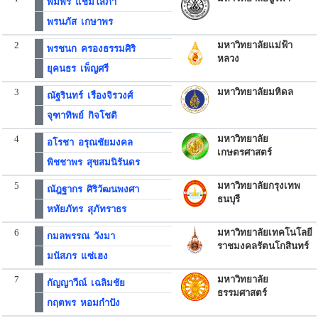
พิมพร แช่มโสภา
พรนภัส เกษาพร
2
มหาวิทยาลัยแม่ฟ้า
พรชนก ครองธรรมศิริ
หลวง
ยุคนธร เพ็ญศรี
3
มหาวิทยาลัยมหิดล
ณัฐรินทร์ เรืองจิรวงศ์
จุฑาทิพย์ กิจโชติ
4
มหาวิทยาลัย
อโรชา อรุณชัยมงคล
เกษตรศาสตร์
พิชชาพร สุขสมนิรันดร
5
มหาวิทยาลัยกรุงเทพ
ณัฎฐากร ศิริวัฒนพงศา
ธนบุรี
หทัยภัทร สุภัทราธร
6
มหาวิทยาลัยเทคโนโลยี
กมลพรรณ วังมา
ราชมงคลรัตนโกสินทร์
มนัสภร แซ่เฮง
7
มหาวิทยาลัย
กัญญาวีณ์ เฉลิมชัย
ธรรมศาสตร์
กฤตพร หอมกำปัง