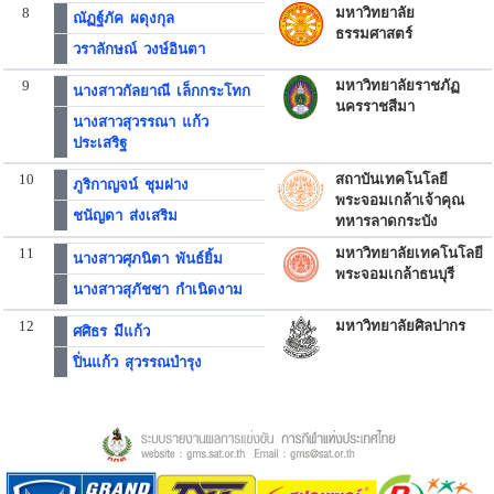
8
มหาวิทยาลัย
ณัฏฐ์ภัค ผดุงกุล
ธรรมศาสตร์
วราลักษณ์ วงษ์อินตา
9
มหาวิทยาลัยราชภัฏ
นางสาวกัลยาณี เล็กกระโทก
นครราชสีมา
นางสาวสุวรรณา แก้ว
ประเสริฐ
10
สถาบันเทคโนโลยี
ภูริกาญจน์ ชุมฝาง
พระจอมเกล้าเจ้าคุณ
ชนัญดา ส่งเสริม
ทหารลาดกระบัง
11
มหาวิทยาลัยเทคโนโลยี
นางสาวศุภนิตา พันธ์ยิ้ม
พระจอมเกล้าธนบุรี
นางสาวสุภัชชา กำเนิดงาม
12
มหาวิทยาลัยศิลปากร
ศศิธร มีแก้ว
ปิ่นแก้ว สุวรรณบำรุง