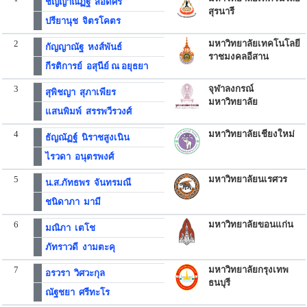
ชัญญาณัฏฐ์ สอดศรี
สุรนารี
ปรียานุช จิตรโคตร
2
มหาวิทยาลัยเทคโนโลยี
กัญญาณัฐ หงส์พันธ์
ราชมงคลอีสาน
กีรติการย์ อสุนีย์ ณ อยุธยา
3
จุฬาลงกรณ์
สุพิชญา สุภาเพียร
มหาวิทยาลัย
แสนพิมพ์ สรรพวีรวงศ์
4
มหาวิทยาลัยเชียงใหม่
ธัญณัฏฐ์ นิราชสูงเนิน
ไรวดา อนุตรพงศ์
5
มหาวิทยาลัยนเรศวร
น.ส.ภัทธพร จันทรมณี
ชนิดาภา มามี
6
มหาวิทยาลัยขอนแก่น
มณิภา เตโช
ภัทราวดี งามตะคุ
7
มหาวิทยาลัยกรุงเทพ
อรวรา วิศวะกุล
ธนบุรี
ณัฐชยา ศรีทะโร