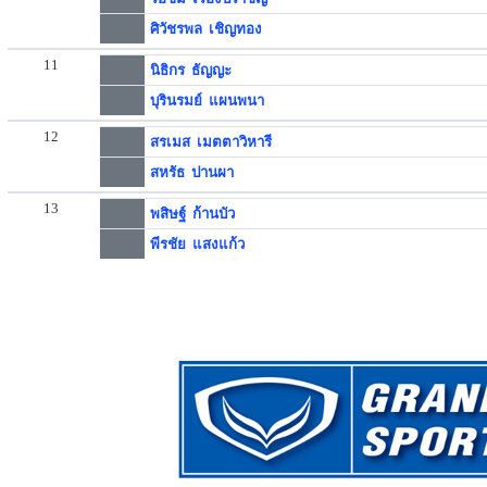
ศิวัชรพล เชิญทอง
11
นิธิกร ธัญญะ
บุรินรมย์ แผนพนา
12
สรเมส เมตตาวิหารี
สหรัธ ปานผา
13
พสิษฐ์ ก้านบัว
พีรชัย แสงแก้ว