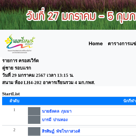
Home
ตารางการแข่
รายการ ครอสเวิร์ด
คู่ชาย รอบแรก
วันที่ 29 มกราคม 2567 เวลา 13:15 น.
สนาม ห้อง LH4-202 อาคารเรียนรวม 4 มก.กพส.
StartList
ลำดับ
นักกีฬา
1
นายธัลดล ภุมมา
บารมี ปานทอง
2
สิรศิษฏ์ พัชโรภาสวงศ์