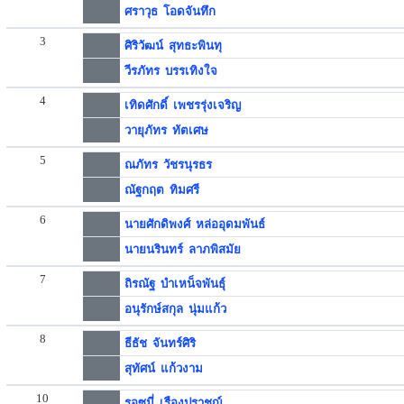
ศราวุธ โอดจันทึก
3
ศิริวัฒน์ สุทธะพินทุ
วีรภัทร บรรเทิงใจ
4
เทิดศักดิ์ เพชรรุ่งเจริญ
วายุภัทร ทัตเศษ
5
ณภัทร วัชรนุรธร
ณัฐกฤต ทิมศรี
6
นายศักดิพงศ์ หล่ออุดมพันธ์
นายนรินทร์ ลาภพิสมัย
7
ถิรณัฐ บำเหน็จพันธุ์
อนุรักษ์สกุล นุ่มแก้ว
8
ธีธัช จันทร์ศิริ
สุทัศน์ แก้วงาม
10
รอซมี่ เรืองปราชญ์