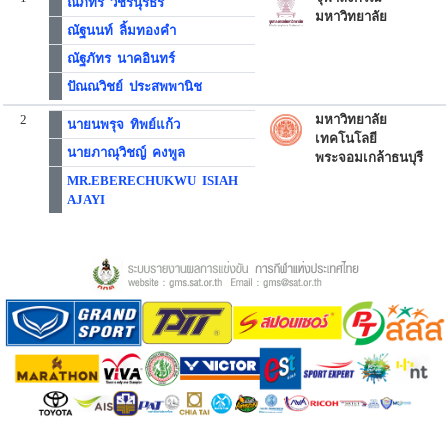
ณภัทร วัชรนุรธร
มหาวิทยาลัย
ณัฐนนท์ ลิ้มทองคำ
ณัฐภัทร นาคอินทร์
ปัณณวิชย์ ประสพพานิช
2
มหาวิทยาลัย
นายนพรุจ ทิพย์แก้ว
เทคโนโลยี
นายภาณุวิชญ์ คงพูล
พระจอมเกล้าธนบุรี
MR.EBERECHUKWU ISIAH
AJAYI