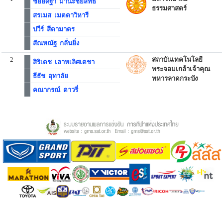
ชัยยศฐา มานะชัยสิทธิ์
ธรรมศาสตร์
สรเมส เมตตาวิหารี
ปวีร์ สีดามาตร
สัณหณัฐ กลั่นยิ่ง
2
สถาบันเทคโนโลยี
สิริเดช เลาหเลิศเดชา
พระจอมเกล้าเจ้าคุณ
ธีธัช อุทาลัย
ทหารลาดกระบัง
คณากรณ์ ดาวรี่