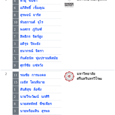
4
พายุ ขันชา
6
อภิสิทธิ์ เข็มคุณ
8
สุรพจน์ จารัส
10
พันธกานต์ จุไร
2
พงศกร ภู่กันฑ์
7
สิทธิกร จิตร์สูง
3
อดิรุจ ปิจะยัง
1
ธนากรณ์ จิตรา
5
กันต์ธนัท พุ่มปราณพิสมัย
9
ศุกร์ชัย แซ่หวัง
2
มหาวิทยาลัย
11
รณชัย การมงคล
ศรีนครินทรวิโรฒ
15
เมธัส โผนพิมาย
1
สันติสุข ล้อซ้ง
2
นายวีระวัฒน์ นกศิริ
8
นายสหพัทธ์ พืชเพียร
3
นายพร้อมสิน สุรพล