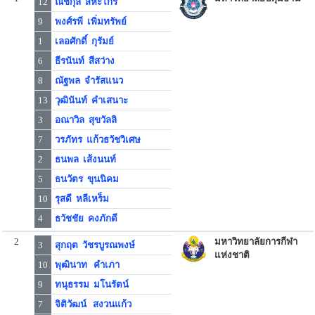
12
ณิชกุล สีหะไกร
9
พงศ์รพี เพิ่มทรัพย์
1
เลอศักดิ์ กุรัมย์
6
ธีรนันท์ สีสว่าง
8
ณัฐพล จำรัสแนว
13
วุฒินันท์ คำเสนาะ
3
อณาวิล สุขวัลลิ
7
วรภัทร แก้วธวัชวิเศษ
2
ธนพล เส้งนนท์
5
ธนวัตร ขุนนิคม
10
รุสดี หลีเหร็ม
4
ธวัชชัย คงภักดี
2
มหาวิทยาลัยการกีฬา
3
สุกฤต วัชรบูรณพงษ์
แห่งชาติ
10
พุฒินาท คำเภา
9
ทนุธรรม มโนรัตน์
7
จิติวัฒน์ สงวนแก้ว