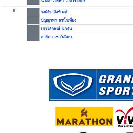
นางสาวอริษา วาดโรงภักร
8
วงศ์รุ้ง สังข์วงศ์
ปัญญาพร ลาน้ำเที่ยง
เยาวลักษณ์ นกจั่น
สาธิตา เชาว์เฉียบ