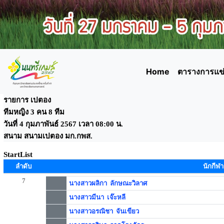
Home
ตารางการแข่
รายการ เปตอง
ทีมหญิง 3 คน 8 ทีม
วันที่ 4 กุมภาพันธ์ 2567 เวลา 08:00 น.
สนาม สนามเปตอง มก.กพส.
StartList
ลำดับ
นักกีฬา
7
นางสาวผลิกา ลักษณะวิลาศ
นางสาวมีนา เจ๊ะหลี
นางสาวอรณิชา จันเขียว