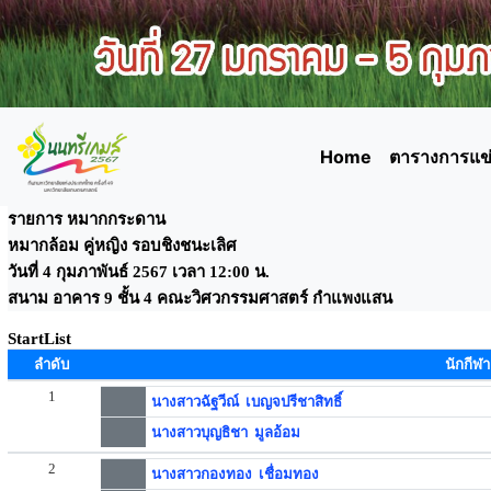
Home
ตารางการแข่
รายการ หมากกระดาน
หมากล้อม คู่หญิง รอบชิงชนะเลิศ
วันที่ 4 กุมภาพันธ์ 2567 เวลา 12:00 น.
สนาม อาคาร 9 ชั้น 4 คณะวิศวกรรมศาสตร์ กำแพงแสน
StartList
ลำดับ
นักกีฬา
1
นางสาวฉัฐวีณ์ เบญจปรีชาสิทธิ์
นางสาวบุญธิชา มูลอ้อม
2
นางสาวกองทอง เชื่อมทอง