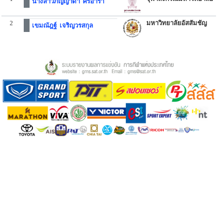
นางสาวภิญญาดา ศรอารา
2
มหาวิทยาลัยอัสสัมชัญ
เขมณัฎฐ์ เจริญวรสกุล