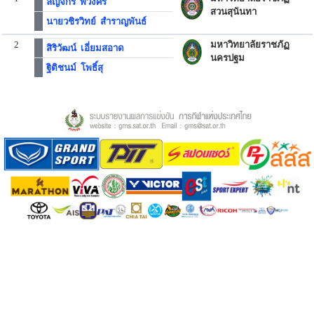
ลัญจกร พวงศรี
สวนสุนันทา
นายวชิรวิทย์ สำราญพันธ์
2
มหาวิทยาลัยราชภัฏ
สิริวัฒน์ เอี่ยมสอาด
นครปฐม
ฐิติชนม์ โพธิ์สุ