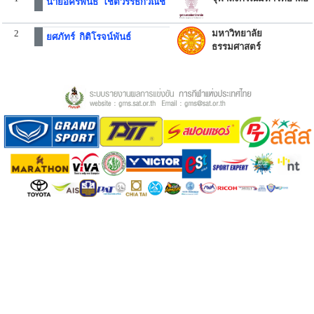
นายอัครพนธ์ โชติวรรธกวณิช
2
มหาวิทยาลัย
ยศภัทร์ กิติโรจน์พันธ์
ธรรมศาสตร์