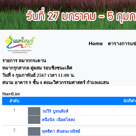
Home
ตารางการแข่
รายการ หมากกระดาน
หมากรุกสากล คู่ผสม รอบชิงชนะเลิศ
วันที่ 4 กุมภาพันธ์ 2567 เวลา 11:00 น.
สนาม อาคาร 9 ชั้น 4 คณะวิศวกรรมศาสตร์ กำแพงแสน
StartList
ลำดับ
นักกีฬา
1
วนวีร์ บูรณสิงห์
คนึงนิจ เฉียดไธสง
2
พุทธิดา ตันธนะวณิชย์