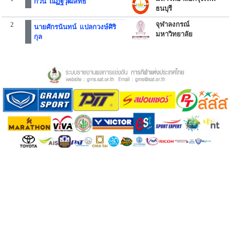
กวิน ณัฏฐวุฒิสิทธิ์
ธนบุรี
2
จุฬาลงกรณ์
นายศักรนันทน์ แปลกวงษ์ศิริ
มหาวิทยาลัย
กุล